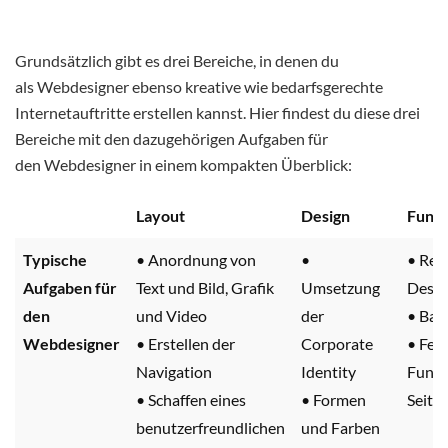
Grundsätzlich gibt es drei Bereiche, in denen du
als Webdesigner ebenso kreative wie bedarfsgerechte
Internetauftritte erstellen kannst. Hier findest du diese drei
Bereiche mit den dazugehörigen Aufgaben für
den Webdesigner in einem kompakten Überblick:
Layout
Design
Funkt
Typische
• Anordnung von
•
• Res
Aufgaben für
Text und Bild, Grafik
Umsetzung
Desig
den
und Video
der
• Barr
Webdesigner
• Erstellen der
Corporate
• Fehl
Navigation
Identity
Funkt
• Schaffen eines
• Formen
Seite
benutzerfreundlichen
und Farben