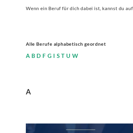
Wenn ein Beruf für dich dabei ist, kannst du au
Alle Berufe alphabetisch geordnet
A
B
D
F
G
I
S
T
U
W
A