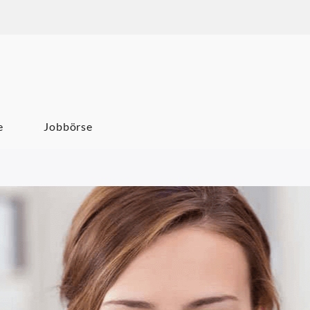
um Karriere
e
Jobbörse