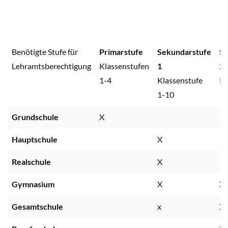
Benötigte Stufe für
Primarstufe
Sekundarstufe
Se
Lehramtsberechtigung
Klassenstufen
1
2
1-4
Klassenstufe
Kl
1-10
1-
Grundschule
X
Hauptschule
X
Realschule
X
Gymnasium
X
X
Gesamtschule
x
X