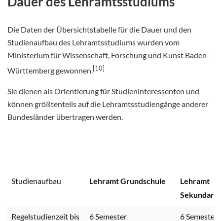
Dauer des Lehramtsstudiums
Die Daten der Übersichtstabelle für die Dauer und den
Studienaufbau des Lehramtsstudiums wurden vom
Ministerium für Wissenschaft, Forschung und Kunst Baden-
[10]
Württemberg gewonnen.
Sie dienen als Orientierung für Studieninteressenten und
können größtenteils auf die Lehramtsstudiengänge anderer
Bundesländer übertragen werden.
Studienaufbau
Lehramt Grundschule
Lehramt
Sekundarst
Regelstudienzeit bis
6 Semester
6 Semester