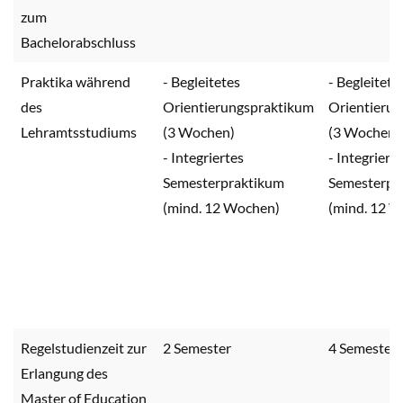
zum
Bachelorabschluss
Praktika während
- Begleitetes
- Begleitete
des
Orientierungspraktikum
Orientieru
Lehramtsstudiums
(3 Wochen)
(3 Wochen)
- Integriertes
- Integriert
Semesterpraktikum
Semesterpr
(mind. 12 Wochen)
(mind. 12 
Regelstudienzeit zur
2 Semester
4 Semester
Erlangung des
Master of Education